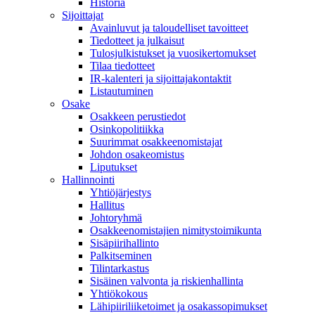
Historia
Sijoittajat
Avainluvut ja taloudelliset tavoitteet
Tiedotteet ja julkaisut
Tulosjulkistukset ja vuosikertomukset
Tilaa tiedotteet
IR-kalenteri ja sijoittajakontaktit
Listautuminen
Osake
Osakkeen perustiedot
Osinkopolitiikka
Suurimmat osakkeenomistajat
Johdon osakeomistus
Liputukset
Hallinnointi
Yhtiöjärjestys
Hallitus
Johtoryhmä
Osakkeenomistajien nimitystoimikunta
Sisäpiirihallinto
Palkitseminen
Tilintarkastus
Sisäinen valvonta ja riskienhallinta
Yhtiökokous
Lähipiiriliiketoimet ja osakassopimukset