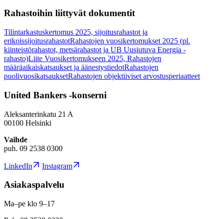
Rahastoihin liittyvät dokumentit
Tilintarkastuskertomus 2025, sijoitusrahastot ja
erikoissijoitusrahastot
Rahastojen vuosikertomukset 2025 (pl.
kiinteistörahastot, metsärahastot ja UB Uusiutuva Energia -
rahasto)
Liite Vuosikertomukseen 2025, Rahastojen
määräaikaiskatsaukset ja äänestystiedot
Rahastojen
puolivuosikatsaukset
Rahastojen objektiiviset arvostusperiaatteet
United Bankers -konserni
Aleksanterinkatu 21 A
00100 Helsinki
Vaihde
puh. 09 2538 0300
LinkedIn
Instagram
Asiakaspalvelu
Ma–pe klo 9–17