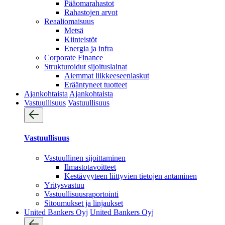
Pääomarahastot
Rahastojen arvot
Reaaliomaisuus
Metsä
Kiinteistöt
Energia ja infra
Corporate Finance
Strukturoidut sijoituslainat
Aiemmat liikkeeseenlaskut
Erääntyneet tuotteet
Ajankohtaista
Ajankohtaista
Vastuullisuus
Vastuullisuus
Vastuullisuus
Vastuullinen sijoittaminen
Ilmastotavoitteet
Kestävyyteen liittyvien tietojen antaminen
Yritysvastuu
Vastuullisuus­raportointi
Sitoumukset ja linjaukset
United Bankers Oyj
United Bankers Oyj