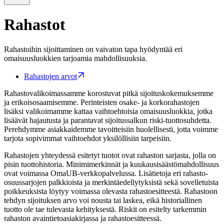
Rahastot
Rahastoihin sijoittaminen on vaivaton tapa hyödyntää eri
omaisuusluokkien tarjoamia mahdollisuuksia.
Rahastojen arvot
Rahastovalikoimassamme korostuvat pitkä sijoituskokemuksemme
ja erikoisosaamisemme. Perinteisten osake- ja korkorahastojen
lisäksi valikoimamme kattaa vaihtoehtoisia omaisuusluokkia, jotka
lisäävät hajautusta ja parantavat sijoitussalkun riski-tuottosuhdetta.
Perehdymme asiakkaidemme tavoitteisiin huolellisesti, jotta voimme
tarjota sopivimmat vaihtoehdot yksilöllisiin tarpeisiin.
Rahastojen yhteydessä esitetyt tuotot ovat rahaston sarjasta, jolla on
pisin tuottohistoria. Minimimerkinnät ja kuukausisäästömahdollisuus
ovat voimassa OmaUB-verkkopalvelussa. Lisätietoja eri rahasto-
osuussarjojen palkkioista ja merkintäedellytyksistä sekä sovelletuista
poikkeuksista löytyy voimassa olevasta rahastoesitteestä. Rahastoon
tehdyn sijoituksen arvo voi nousta tai laskea, eikä historiallinen
tuotto ole tae tulevasta kehityksestä. Riskit on esitelty tarkemmin
rahaston avaintietoasiakirjassa ja rahastoesitteessä.