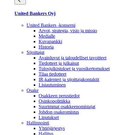
United Bankers Oyj
United Bankers -konserni
Arvot, strategia, visio ja missio
Medialle
Kuvapankki
Historia
Sijoittajat
Avainluvut ja taloudelliset tavoitteet
Tiedotteet ja julkaisut
Tulosjulkistukset ja vuosikertomukset
Tilaa tiedotteet
IR-kalenteri ja sijoittajakontaktit
Listautuminen
Osake
Osakkeen perustiedot
Osinkopolitiikka
Suurimmat osakkeenomistajat
Johdon osakeomistus
Liputukset
Hallinnointi
Yhtiöjärjestys
Hallitus