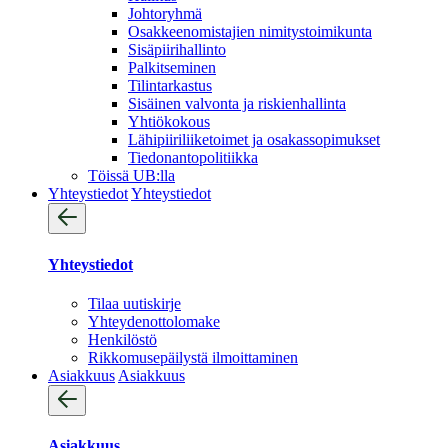
Johtoryhmä
Osakkeenomistajien nimitystoimikunta
Sisäpiirihallinto
Palkitseminen
Tilintarkastus
Sisäinen valvonta ja riskienhallinta
Yhtiökokous
Lähipiiriliiketoimet ja osakassopimukset
Tiedonantopolitiikka
Töissä UB:lla
Yhteystiedot
Yhteystiedot
Yhteystiedot
Tilaa uutiskirje
Yhteydenotto­lomake
Henkilöstö
Rikkomusepäilystä ilmoittaminen
Asiakkuus
Asiakkuus
Asiakkuus