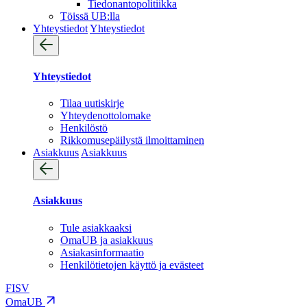
Tiedonantopolitiikka
Töissä UB:lla
Yhteystiedot
Yhteystiedot
Yhteystiedot
Tilaa uutiskirje
Yhteydenotto­lomake
Henkilöstö
Rikkomusepäilystä ilmoittaminen
Asiakkuus
Asiakkuus
Asiakkuus
Tule asiakkaaksi
OmaUB ja asiakkuus
Asiakasinformaatio
Henkilötietojen käyttö ja evästeet
FI
SV
OmaUB