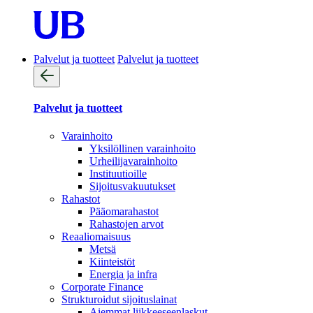
Palvelut ja tuotteet
Palvelut ja tuotteet
Palvelut ja tuotteet
Varainhoito
Yksilöllinen varainhoito
Urheilijavarainhoito
Instituutioille
Sijoitusvakuutukset
Rahastot
Pääomarahastot
Rahastojen arvot
Reaaliomaisuus
Metsä
Kiinteistöt
Energia ja infra
Corporate Finance
Strukturoidut sijoituslainat
Aiemmat liikkeeseenlaskut