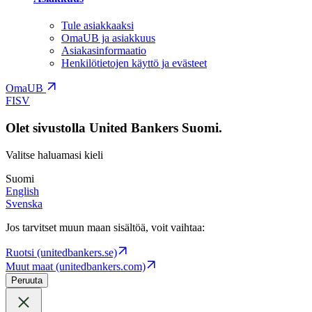
Tule asiakkaaksi
OmaUB ja asiakkuus
Asiakasinformaatio
Henkilötietojen käyttö ja evästeet
OmaUB
FI
SV
Olet sivustolla United Bankers Suomi.
Valitse haluamasi kieli
Suomi
English
Svenska
Jos tarvitset muun maan sisältöä, voit vaihtaa:
Ruotsi (unitedbankers.se)
Muut maat (unitedbankers.com)
Peruuta