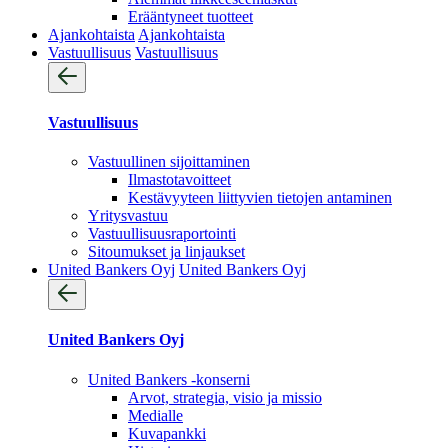
Erääntyneet tuotteet
Ajankohtaista
Ajankohtaista
Vastuullisuus
Vastuullisuus
Vastuullisuus
Vastuullinen sijoittaminen
Ilmastotavoitteet
Kestävyyteen liittyvien tietojen antaminen
Yritysvastuu
Vastuullisuus­raportointi
Sitoumukset ja linjaukset
United Bankers Oyj
United Bankers Oyj
United Bankers Oyj
United Bankers -konserni
Arvot, strategia, visio ja missio
Medialle
Kuvapankki