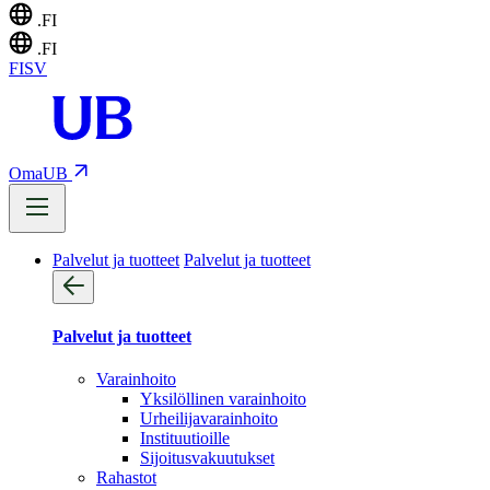
.FI
.FI
FI
SV
OmaUB
Palvelut ja tuotteet
Palvelut ja tuotteet
Palvelut ja tuotteet
Varainhoito
Yksilöllinen varainhoito
Urheilijavarainhoito
Instituutioille
Sijoitusvakuutukset
Rahastot