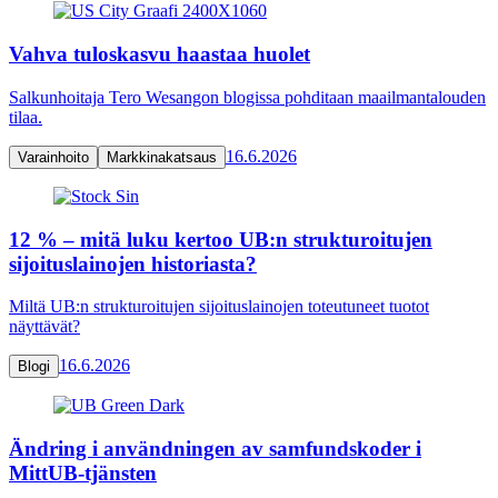
Vahva tuloskasvu haastaa huolet
Salkunhoitaja Tero Wesangon blogissa pohditaan maailmantalouden
tilaa.
16.6.2026
Varainhoito
Markkinakatsaus
12 % – mitä luku kertoo UB:n strukturoitujen
sijoituslainojen historiasta?
Miltä UB:n strukturoitujen sijoituslainojen toteutuneet tuotot
näyttävät?
16.6.2026
Blogi
Ändring i användningen av samfundskoder i
MittUB-tjänsten