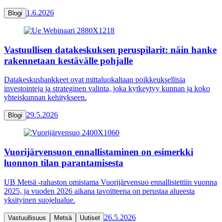
1.6.2026
Blogi
Vastuullisen datakeskuksen peruspilarit: näin hanke
rakennetaan kestävälle pohjalle
Datakeskushankkeet ovat mittaluokaltaan poikkeuksellisia
investointeja ja strateginen valinta, joka kytkeytyy kunnan ja koko
yhteiskunnan kehitykseen.
29.5.2026
Blogi
Vuorijärvensuon ennallistaminen on esimerkki
luonnon tilan parantamisesta
UB Metsä -rahaston omistama Vuorijärvensuo ennallistettiin vuonna
2025, ja vuoden 2026 aikana tavoitteena on perustaa alueesta
yksityinen suojelualue.
26.5.2026
Vastuullisuus
Metsä
Uutiset