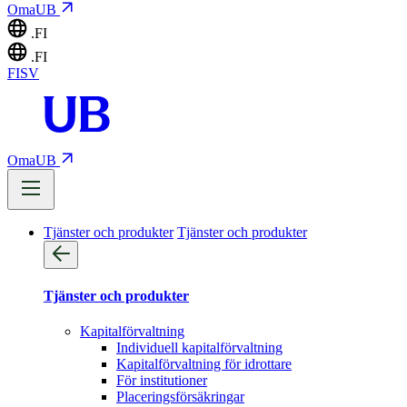
OmaUB
.FI
.FI
FI
SV
OmaUB
Tjänster och produkter
Tjänster och produkter
Tjänster och produkter
Kapitalförvaltning
Individuell kapitalförvaltning
Kapitalförvaltning för idrottare
För institutioner
Placeringsförsäkringar