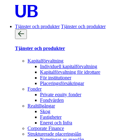
Tjänster och produkter
Tjänster och produkter
Tjänster och produkter
Kapitalförvaltning
Individuell kapitalförvaltning
Kapitalförvaltning för idrottare
För institutioner
Placeringsförsäkringar
Fonder
Private equity fonder
Fondvärden
Realtillgångar
Skog
Fastigheter
Energi och Infra
Corporate Finance
Strukturerade placeringslån
Noteringar av masslån