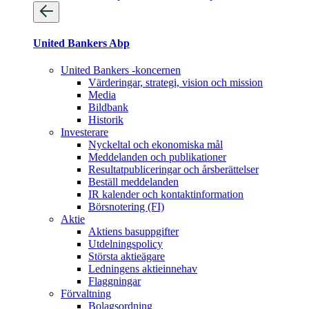
United Bankers Abp
United Bankers -koncernen
Värderingar, strategi, vision och mission
Media
Bildbank
Historik
Investerare
Nyckeltal och ekonomiska mål
Meddelanden och publikationer
Resultatpubliceringar och årsberättelser
Beställ meddelanden
IR kalender och kontaktinformation
Börsnotering (FI)
Aktie
Aktiens basuppgifter
Utdelningspolicy
Största aktieägare
Ledningens aktieinnehav
Flaggningar
Förvaltning
Bolagsordning