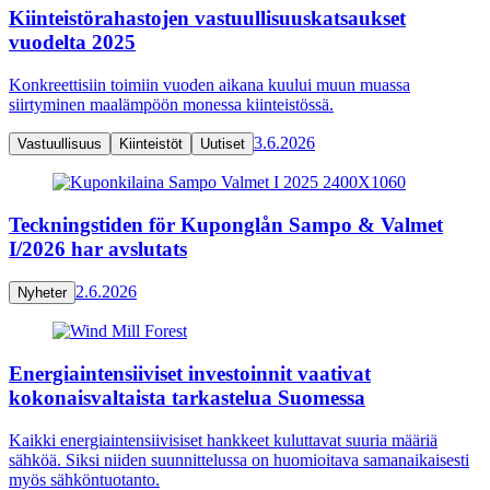
Kiinteistörahastojen vastuullisuuskatsaukset
vuodelta 2025
Konkreettisiin toimiin vuoden aikana kuului muun muassa
siirtyminen maalämpöön monessa kiinteistössä.
3.6.2026
Vastuullisuus
Kiinteistöt
Uutiset
Teckningstiden för Kuponglån Sampo & Valmet
I/2026 har avslutats
2.6.2026
Nyheter
Energiaintensiiviset investoinnit vaativat
kokonaisvaltaista tarkastelua Suomessa
Kaikki energiaintensiivisiset hankkeet kuluttavat suuria määriä
sähköä. Siksi niiden suunnittelussa on huomioitava samanaikaisesti
myös sähköntuotanto.