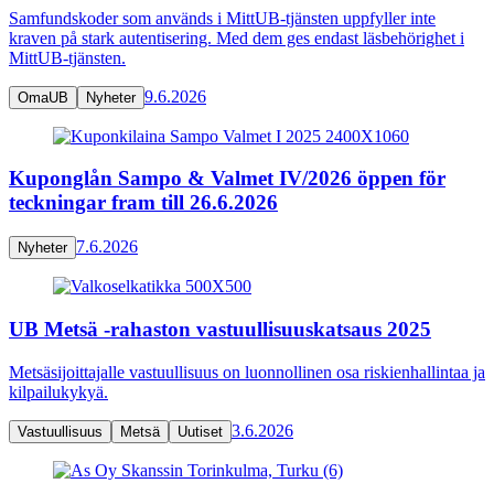
Samfundskoder som används i MittUB-tjänsten uppfyller inte
kraven på stark autentisering. Med dem ges endast läsbehörighet i
MittUB-tjänsten.
9.6.2026
OmaUB
Nyheter
Kuponglån Sampo & Valmet IV/2026 öppen för
teckningar fram till 26.6.2026
7.6.2026
Nyheter
UB Metsä -rahaston vastuullisuuskatsaus 2025
Metsäsijoittajalle vastuullisuus on luonnollinen osa riskienhallintaa ja
kilpailukykyä.
3.6.2026
Vastuullisuus
Metsä
Uutiset