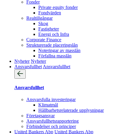
Fonder
Private equity fonder
Fondvärden
Realtillgångar
Skog
Fastigheter
Energi och Infra
Corporate Finance
Strukturerade placeringslån
Noteringar av masslån
Förfallna masslån
Nyheter
Nyheter
Ansvarsfullhet
Ansvarsfullhet
Ansvarsfullhet
Ansvarsfulla investeringar
Klimatmål
Hållbarhetsrelaterade upplysningar
Företagsansvar
Ansvarsfullhets­rapportering
Förbindelser och principer
United Bankers Abp
United Bankers Abp