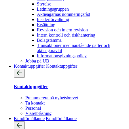
Styrelse
Ledningsgruppen
Aktieägarnas nomineringsråd
Insiderförvaltning
Ersättning
Revision och intern revision
Intern kontroll och riskhantering
Bolagstämma
Transaktioner med närstående parter och
aktieägaravtal
Informationsgivningspolicy
Jobba på UB
Kontaktuppgifter
Kontaktuppgifter
Kontaktuppgifter
Prenumerera på nyhetsbrevet
Ta kontakt
Personal
Visselblåsning
Kundförhållande
Kundförhållande