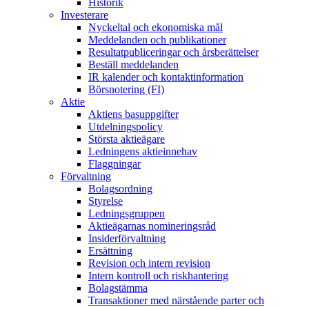
Historik
Investerare
Nyckeltal och ekonomiska mål
Meddelanden och publikationer
Resultatpubliceringar och årsberättelser
Beställ meddelanden
IR kalender och kontaktinformation
Börsnotering (FI)
Aktie
Aktiens basuppgifter
Utdelningspolicy
Största aktieägare
Ledningens aktieinnehav
Flaggningar
Förvaltning
Bolagsordning
Styrelse
Ledningsgruppen
Aktieägarnas nomineringsråd
Insiderförvaltning
Ersättning
Revision och intern revision
Intern kontroll och riskhantering
Bolagstämma
Transaktioner med närstående parter och