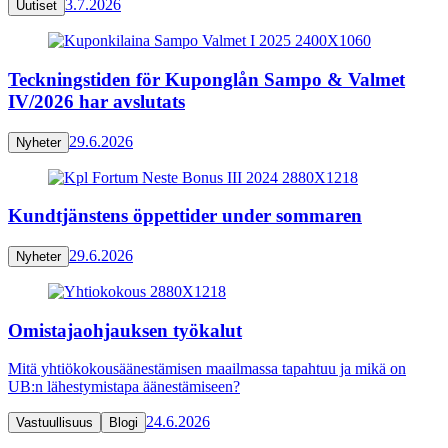
3.7.2026
Uutiset
Teckningstiden för Kuponglån Sampo & Valmet
IV/2026 har avslutats
29.6.2026
Nyheter
Kundtjänstens öppettider under sommaren
29.6.2026
Nyheter
Omistajaohjauksen työkalut
Mitä yhtiökokousäänestämisen maailmassa tapahtuu ja mikä on
UB:n lähestymistapa äänestämiseen?
24.6.2026
Vastuullisuus
Blogi