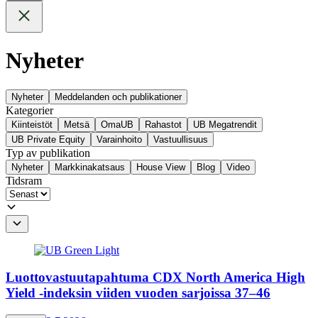
Nyheter
Nyheter
Meddelanden och publikationer
Kategorier
Kiinteistöt
Metsä
OmaUB
Rahastot
UB Megatrendit
UB Private Equity
Varainhoito
Vastuullisuus
Typ av publikation
Nyheter
Markkinakatsaus
House View
Blog
Video
Tidsram
Luottovastuutapahtuma CDX North America High
Yield -indeksin viiden vuoden sarjoissa 37–46