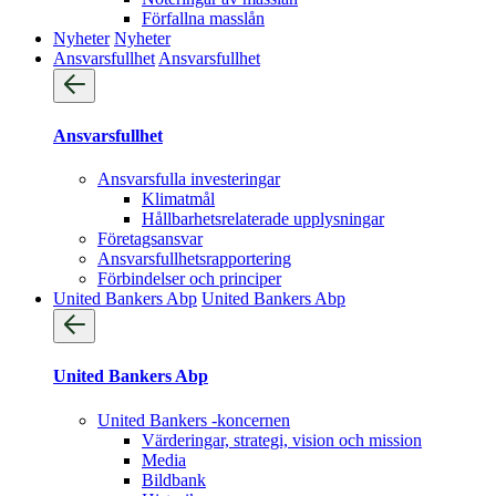
Förfallna masslån
Nyheter
Nyheter
Ansvarsfullhet
Ansvarsfullhet
Ansvarsfullhet
Ansvarsfulla investeringar
Klimatmål
Hållbarhetsrelaterade upplysningar
Företagsansvar
Ansvarsfullhets­rapportering
Förbindelser och principer
United Bankers Abp
United Bankers Abp
United Bankers Abp
United Bankers -koncernen
Värderingar, strategi, vision och mission
Media
Bildbank