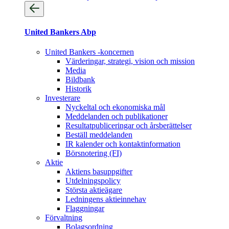
United Bankers Abp
United Bankers -koncernen
Värderingar, strategi, vision och mission
Media
Bildbank
Historik
Investerare
Nyckeltal och ekonomiska mål
Meddelanden och publikationer
Resultatpubliceringar och årsberättelser
Beställ meddelanden
IR kalender och kontaktinformation
Börsnotering (FI)
Aktie
Aktiens basuppgifter
Utdelningspolicy
Största aktieägare
Ledningens aktieinnehav
Flaggningar
Förvaltning
Bolagsordning