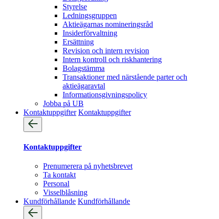
Styrelse
Ledningsgruppen
Aktieägarnas nomineringsråd
Insiderförvaltning
Ersättning
Revision och intern revision
Intern kontroll och riskhantering
Bolagstämma
Transaktioner med närstående parter och
aktieägaravtal
Informationsgivningspolicy
Jobba på UB
Kontaktuppgifter
Kontaktuppgifter
Kontaktuppgifter
Prenumerera på nyhetsbrevet
Ta kontakt
Personal
Visselblåsning
Kundförhållande
Kundförhållande