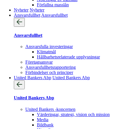
Förfallna masslån
Nyheter
Nyheter
Ansvarsfullhet
Ansvarsfullhet
Ansvarsfullhet
Ansvarsfulla investeringar
Klimatmål
Hållbarhetsrelaterade upplysningar
Företagsansvar
Ansvarsfullhets­rapportering
Förbindelser och principer
United Bankers Abp
United Bankers Abp
United Bankers Abp
United Bankers -koncernen
Värderingar, strategi, vision och mission
Media
Bildbank