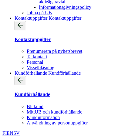
aktieägaravtal
Informationsgivningspolicy
Jobba på UB
Kontaktuppgifter
Kontaktuppgifter
Kontaktuppgifter
Prenumerera på nyhetsbrevet
Ta kontakt
Personal
Visselblåsning
Kundförhållande
Kundförhållande
Kundförhållande
Bli kund
MittUB och kundförhållande
Kundinformation
Användning av personuppgifter
FI
EN
SV