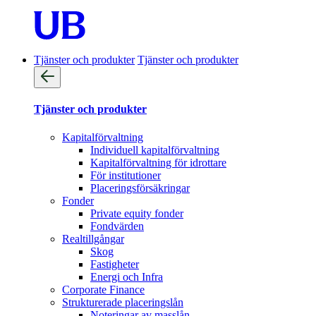
Tjänster och produkter
Tjänster och produkter
Tjänster och produkter
Kapitalförvaltning
Individuell kapitalförvaltning
Kapitalförvaltning för idrottare
För institutioner
Placeringsförsäkringar
Fonder
Private equity fonder
Fondvärden
Realtillgångar
Skog
Fastigheter
Energi och Infra
Corporate Finance
Strukturerade placeringslån
Noteringar av masslån