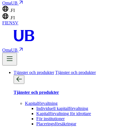
OmaUB
.FI
.FI
FI
EN
SV
OmaUB
Tjänster och produkter
Tjänster och produkter
Tjänster och produkter
Kapitalförvaltning
Individuell kapitalförvaltning
Kapitalförvaltning för idrottare
För institutioner
Placeringsförsäkringar