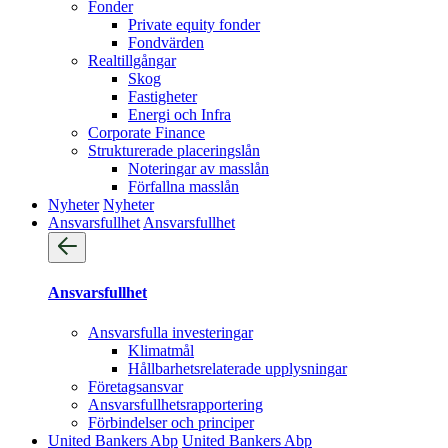
Fonder
Private equity fonder
Fondvärden
Realtillgångar
Skog
Fastigheter
Energi och Infra
Corporate Finance
Strukturerade placeringslån
Noteringar av masslån
Förfallna masslån
Nyheter
Nyheter
Ansvarsfullhet
Ansvarsfullhet
Ansvarsfullhet
Ansvarsfulla investeringar
Klimatmål
Hållbarhetsrelaterade upplysningar
Företagsansvar
Ansvarsfullhets­rapportering
Förbindelser och principer
United Bankers Abp
United Bankers Abp