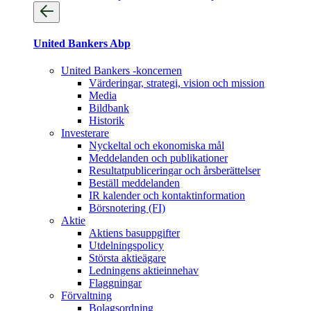
United Bankers Abp
United Bankers -koncernen
Värderingar, strategi, vision och mission
Media
Bildbank
Historik
Investerare
Nyckeltal och ekonomiska mål
Meddelanden och publikationer
Resultatpubliceringar och årsberättelser
Beställ meddelanden
IR kalender och kontaktinformation
Börsnotering (FI)
Aktie
Aktiens basuppgifter
Utdelningspolicy
Största aktieägare
Ledningens aktieinnehav
Flaggningar
Förvaltning
Bolagsordning