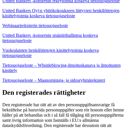
United Bankers -konsernin rekrytointia koskeva tietosuojaseloste
United Bankers Oyj:n yhtiökokoukseen liittyvien henkilötietojen
käsittelytoimia koskeva tietosuojaseloste
Webinaarirekisterin tietosuojaseloste
United Bankers -konsernin sisäpiirihallintoa koskeva
tietosuojaseloste
Vuokralaisten henkilötietojen käsittelytoimia koskeva
tietosuojaseloste
Tietosuojaseloste – Whistleblowing-ilmoituskanava ja ilmoitusten
käsittely
Tietosuojaseloste – Maanomistaja- ja sidosryhmärekisteri
Den registerades rättigheter
Den registrerade har rätt att av den personuppgiftsansvarige få
bekräftelse på huruvida personuppgifter som rör honom eller henne
håller på att behandlas och i så fall få tillgång till personuppgifterna
samt övrig information som fastställs i EU:s allmänna
dataskyddsförordning. Den registrerade har dessutom rätt att