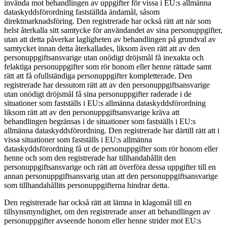
invända mot behandlingen av uppgifter för vissa i EU:s allmänna
dataskyddsförordning fastställda ändamål, såsom
direktmarknadsföring. Den registrerade har också rätt att när som
helst återkalla sitt samtycke för användandet av sina personuppgifter,
utan att detta påverkar lagligheten av behandlingen på grundval av
samtycket innan detta återkallades, liksom även rätt att av den
personuppgiftsansvarige utan onödigt dröjsmål få inexakta och
felaktiga personuppgifter som rör honom eller henne rättade samt
rätt att få ofullständiga personuppgifter kompletterade. Den
registrerade har dessutom rätt att av den personuppgiftsansvarige
utan onödigt dröjsmål få sina personuppgifter raderade i de
situationer som fastställs i EU:s allmänna dataskyddsförordning
liksom rätt att av den personuppgiftsansvarige kräva att
behandlingen begränsas i de situationer som fastställs i EU:s
allmänna dataskyddsförordning. Den registrerade har därtill rätt att i
vissa situationer som fastställs i EU:s allmänna
dataskyddsförordning få ut de personuppgifter som rör honom eller
henne och som den registrerade har tillhandahållit den
personuppgiftsansvarige och rätt att överföra dessa uppgifter till en
annan personuppgiftsansvarig utan att den personuppgiftsansvarige
som tillhandahållits personuppgifterna hindrar detta.
Den registrerade har också rätt att lämna in klagomål till en
tillsynsmyndighet, om den registrerade anser att behandlingen av
personuppgifter avseende honom eller henne strider mot EU:s