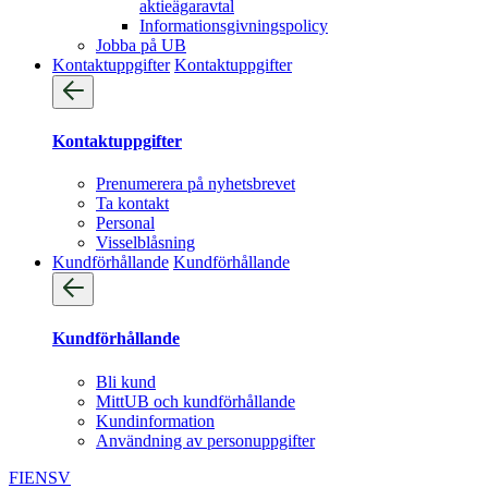
aktieägaravtal
Informationsgivningspolicy
Jobba på UB
Kontaktuppgifter
Kontaktuppgifter
Kontaktuppgifter
Prenumerera på nyhetsbrevet
Ta kontakt
Personal
Visselblåsning
Kundförhållande
Kundförhållande
Kundförhållande
Bli kund
MittUB och kundförhållande
Kundinformation
Användning av personuppgifter
FI
EN
SV