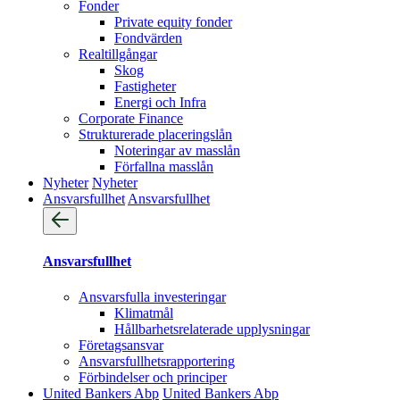
Fonder
Private equity fonder
Fondvärden
Realtillgångar
Skog
Fastigheter
Energi och Infra
Corporate Finance
Strukturerade placeringslån
Noteringar av masslån
Förfallna masslån
Nyheter
Nyheter
Ansvarsfullhet
Ansvarsfullhet
Ansvarsfullhet
Ansvarsfulla investeringar
Klimatmål
Hållbarhetsrelaterade upplysningar
Företagsansvar
Ansvarsfullhets­rapportering
Förbindelser och principer
United Bankers Abp
United Bankers Abp