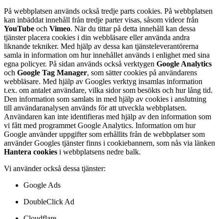
På webbplatsen används också tredje parts cookies. På webbplatsen
kan inbäddat innehåll från tredje parter visas, såsom videor från
YouTube
och
Vimeo
. När du tittar på detta innehåll kan dessa
tjänster placera cookies i din webbläsare eller använda andra
liknande tekniker. Med hjälp av dessa kan tjänsteleverantörerna
samla in information om hur innehållet används i enlighet med sina
egna policyer. På sidan används också verktygen
Google Analytics
och
Google Tag Manager
, som sätter cookies på användarens
webbläsare. Med hjälp av Googles verktyg insamlas information
t.ex. om antalet användare, vilka sidor som besökts och hur lång tid.
Den information som samlats in med hjälp av cookies i anslutning
till användaranalysen används för att utveckla webbplatsen.
Användaren kan inte identifieras med hjälp av den information som
vi fått med programmet Google Analytics. Information om hur
Google använder uppgifter som erhållits från de webbplatser som
använder Googles tjänster finns i cookiebannern, som nås via länken
Hantera cookies
i webbplatsens nedre balk.
Vi använder också dessa tjänster:
Google Ads
DoubleClick Ad
Cloudflare