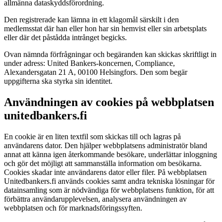
allmänna dataskyddsförordning.
Den registrerade kan lämna in ett klagomål särskilt i den
medlemsstat där han eller hon har sin hemvist eller sin arbetsplats
eller där det påstådda intrånget begicks.
Ovan nämnda förfrågningar och begäranden kan skickas skriftligt in
under adress: United Bankers-koncernen, Compliance,
Alexandersgatan 21 A, 00100 Helsingfors. Den som begär
uppgifterna ska styrka sin identitet.
Användningen av cookies på webbplatsen
unitedbankers.fi
En cookie är en liten textfil som skickas till och lagras på
användarens dator. Den hjälper webbplatsens administratör bland
annat att känna igen återkommande besökare, underlättar inloggning
och gör det möjligt att sammanställa information om besökarna.
Cookies skadar inte användarens dator eller filer. På webbplatsen
Unitedbankers.fi används cookies samt andra tekniska lösningar för
datainsamling som är nödvändiga för webbplatsens funktion, för att
förbättra användarupplevelsen, analysera användningen av
webbplatsen och för marknadsföringssyften.