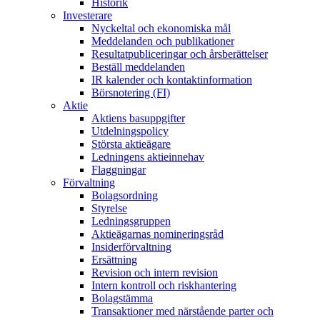
Historik
Investerare
Nyckeltal och ekonomiska mål
Meddelanden och publikationer
Resultatpubliceringar och årsberättelser
Beställ meddelanden
IR kalender och kontaktinformation
Börsnotering (FI)
Aktie
Aktiens basuppgifter
Utdelningspolicy
Största aktieägare
Ledningens aktieinnehav
Flaggningar
Förvaltning
Bolagsordning
Styrelse
Ledningsgruppen
Aktieägarnas nomineringsråd
Insiderförvaltning
Ersättning
Revision och intern revision
Intern kontroll och riskhantering
Bolagstämma
Transaktioner med närstående parter och