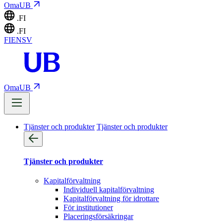
OmaUB
.FI
.FI
FI
EN
SV
OmaUB
Tjänster och produkter
Tjänster och produkter
Tjänster och produkter
Kapitalförvaltning
Individuell kapitalförvaltning
Kapitalförvaltning för idrottare
För institutioner
Placeringsförsäkringar