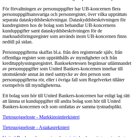
För förvaltningen av personuppgifter har UB-koncernen flera
personuppgiftsansvariga och personregister, över vilka upprättats
separata dataskyddsbeskrivningar. Dataskyddsbeskrivningen för
kundregistren hos de bolag som behandlar UB-koncernens
kunduppgifter samt dataskyddsbeskrivningen för de
marknadsföringsregister som används inom UB-koncernen finns
nedtill på sidan.
Personuppgifterna skaffas bl.a. från den registrerade själv, från
offentliga register som upprätthålls av myndigheter och från
kreditupplysningsregistret. Banksekretessen begränsar utlämnandet
av personuppgifter som United Bankers-koncernen innehar till
utomstående annat än med samtycke av den person som
personuppgifterna rör, eller i övriga fall som Regelverket tillåter
exempelvis till myndigheterna.
Ett bolag som hör till United Bankers-koncernen har enligt lag rätt
att lämna ut kunduppgifter till andra bolag som hör till United
Bankers-koncernen och som omfattas av samma tystnadsplikt.
Tietosuojaseloste - Markkinointirekisteri
Tietosuojaseloste - Asiakasrekisteri