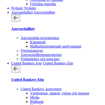
Förfallna masslån
Nyheter
Nyheter
Ansvarsfullhet
Ansvarsfullhet
Ansvarsfullhet
Ansvarsfulla investeringar
Klimatmål
Hållbarhetsrelaterade upplysningar
Företagsansvar
Ansvarsfullhets­rapportering
Förbindelser och principer
United Bankers Abp
United Bankers Abp
United Bankers Abp
United Bankers -koncernen
Värderingar, strategi, vision och mission
Media
Bildbank