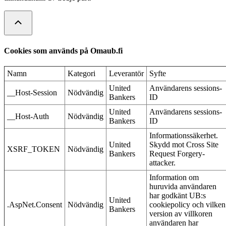
Cookies som används på Omaub.fi
Namn
Kategori
Leverantör
Syfte
United
Användarens sessions-
__Host-Session
Nödvändig
Bankers
ID
United
Användarens sessions-
__Host-Auth
Nödvändig
Bankers
ID
Informationssäkerhet.
United
Skydd mot Cross Site
XSRF_TOKEN
Nödvändig
Bankers
Request Forgery-
attacker.
Information om
huruvida användaren
har godkänt UB:s
United
.AspNet.Consent
Nödvändig
cookiepolicy och vilken
Bankers
version av villkoren
användaren har