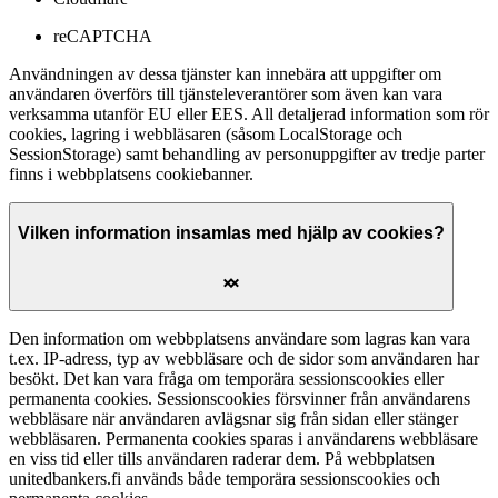
reCAPTCHA
Användningen av dessa tjänster kan innebära att uppgifter om
användaren överförs till tjänsteleverantörer som även kan vara
verksamma utanför EU eller EES. All detaljerad information som rör
cookies, lagring i webbläsaren (såsom LocalStorage och
SessionStorage) samt behandling av personuppgifter av tredje parter
finns i webbplatsens cookiebanner.
Vilken information insamlas med hjälp av cookies?
Den information om webbplatsens användare som lagras kan vara
t.ex. IP-adress, typ av webbläsare och de sidor som användaren har
besökt. Det kan vara fråga om temporära sessionscookies eller
permanenta cookies. Sessionscookies försvinner från användarens
webbläsare när användaren avlägsnar sig från sidan eller stänger
webbläsaren. Permanenta cookies sparas i användarens webbläsare
en viss tid eller tills användaren raderar dem. På webbplatsen
unitedbankers.fi används både temporära sessionscookies och