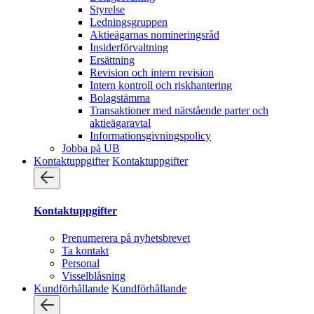
Styrelse
Ledningsgruppen
Aktieägarnas nomineringsråd
Insiderförvaltning
Ersättning
Revision och intern revision
Intern kontroll och riskhantering
Bolagstämma
Transaktioner med närstående parter och
aktieägaravtal
Informationsgivningspolicy
Jobba på UB
Kontaktuppgifter
Kontaktuppgifter
Kontaktuppgifter
Prenumerera på nyhetsbrevet
Ta kontakt
Personal
Visselblåsning
Kundförhållande
Kundförhållande