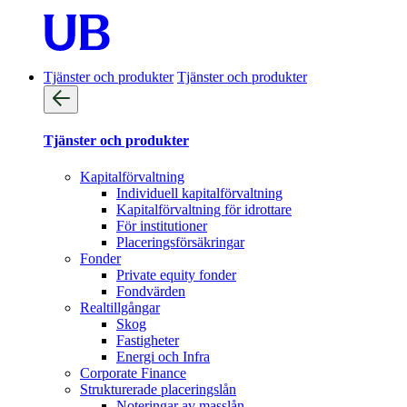
Tjänster och produkter
Tjänster och produkter
Tjänster och produkter
Kapitalförvaltning
Individuell kapitalförvaltning
Kapitalförvaltning för idrottare
För institutioner
Placeringsförsäkringar
Fonder
Private equity fonder
Fondvärden
Realtillgångar
Skog
Fastigheter
Energi och Infra
Corporate Finance
Strukturerade placeringslån
Noteringar av masslån