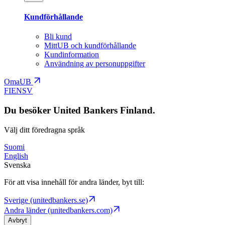
Kundförhållande
Bli kund
MittUB och kundförhållande
Kundinformation
Användning av personuppgifter
OmaUB
FI
EN
SV
Du besöker United Bankers Finland.
Välj ditt föredragna språk
Suomi
English
Svenska
För att visa innehåll för andra länder, byt till:
Sverige (unitedbankers.se)
Andra länder (unitedbankers.com)
Avbryt