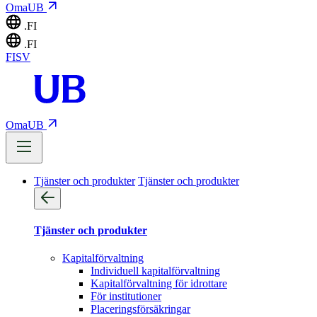
OmaUB
.FI
.FI
FI
SV
OmaUB
Tjänster och produkter
Tjänster och produkter
Tjänster och produkter
Kapitalförvaltning
Individuell kapitalförvaltning
Kapitalförvaltning för idrottare
För institutioner
Placeringsförsäkringar