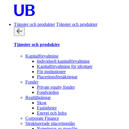
Tjänster och produkter
Tjänster och produkter
Tjänster och produkter
Kapitalförvaltning
Individuell kapitalförvaltning
Kapitalförvaltning för idrottare
För institutioner
Placeringsförsäkringar
Fonder
Private equity fonder
Fondvärden
Realtillgångar
Skog
Fastigheter
Energi och Infra
Corporate Finance
Strukturerade placeringslån
Noteringar av masslån