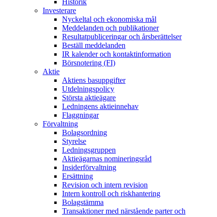
Historik
Investerare
Nyckeltal och ekonomiska mål
Meddelanden och publikationer
Resultatpubliceringar och årsberättelser
Beställ meddelanden
IR kalender och kontaktinformation
Börsnotering (FI)
Aktie
Aktiens basuppgifter
Utdelningspolicy
Största aktieägare
Ledningens aktieinnehav
Flaggningar
Förvaltning
Bolagsordning
Styrelse
Ledningsgruppen
Aktieägarnas nomineringsråd
Insiderförvaltning
Ersättning
Revision och intern revision
Intern kontroll och riskhantering
Bolagstämma
Transaktioner med närstående parter och