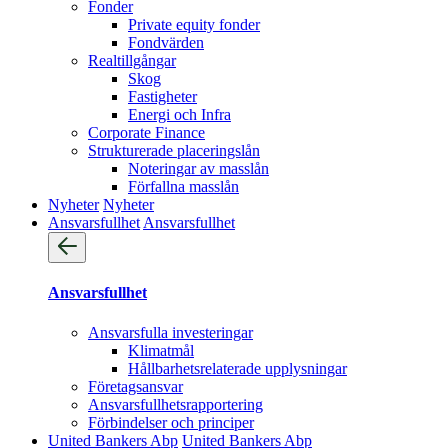
Fonder
Private equity fonder
Fondvärden
Realtillgångar
Skog
Fastigheter
Energi och Infra
Corporate Finance
Strukturerade placeringslån
Noteringar av masslån
Förfallna masslån
Nyheter
Nyheter
Ansvarsfullhet
Ansvarsfullhet
Ansvarsfullhet
Ansvarsfulla investeringar
Klimatmål
Hållbarhetsrelaterade upplysningar
Företagsansvar
Ansvarsfullhets­rapportering
Förbindelser och principer
United Bankers Abp
United Bankers Abp