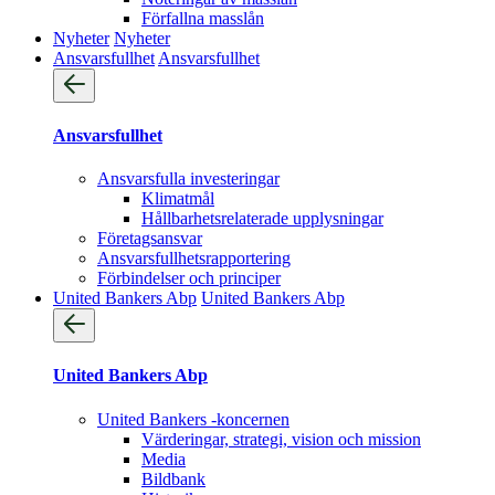
Förfallna masslån
Nyheter
Nyheter
Ansvarsfullhet
Ansvarsfullhet
Ansvarsfullhet
Ansvarsfulla investeringar
Klimatmål
Hållbarhetsrelaterade upplysningar
Företagsansvar
Ansvarsfullhets­rapportering
Förbindelser och principer
United Bankers Abp
United Bankers Abp
United Bankers Abp
United Bankers -koncernen
Värderingar, strategi, vision och mission
Media
Bildbank