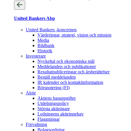
United Bankers Abp
United Bankers -koncernen
Värderingar, strategi, vision och mission
Media
Bildbank
Historik
Investerare
Nyckeltal och ekonomiska mål
Meddelanden och publikationer
Resultatpubliceringar och årsberättelser
Beställ meddelanden
IR kalender och kontaktinformation
Börsnotering (FI)
Aktie
Aktiens basuppgifter
Utdelningspolicy
Största aktieägare
Ledningens aktieinnehav
Flaggningar
Förvaltning
Bolagsordning