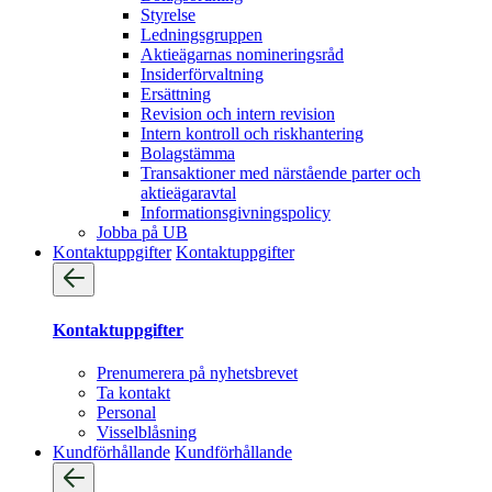
Styrelse
Ledningsgruppen
Aktieägarnas nomineringsråd
Insiderförvaltning
Ersättning
Revision och intern revision
Intern kontroll och riskhantering
Bolagstämma
Transaktioner med närstående parter och
aktieägaravtal
Informationsgivningspolicy
Jobba på UB
Kontaktuppgifter
Kontaktuppgifter
Kontaktuppgifter
Prenumerera på nyhetsbrevet
Ta kontakt
Personal
Visselblåsning
Kundförhållande
Kundförhållande