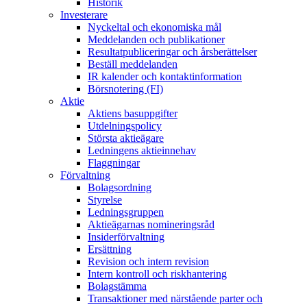
Historik
Investerare
Nyckeltal och ekonomiska mål
Meddelanden och publikationer
Resultatpubliceringar och årsberättelser
Beställ meddelanden
IR kalender och kontaktinformation
Börsnotering (FI)
Aktie
Aktiens basuppgifter
Utdelningspolicy
Största aktieägare
Ledningens aktieinnehav
Flaggningar
Förvaltning
Bolagsordning
Styrelse
Ledningsgruppen
Aktieägarnas nomineringsråd
Insiderförvaltning
Ersättning
Revision och intern revision
Intern kontroll och riskhantering
Bolagstämma
Transaktioner med närstående parter och