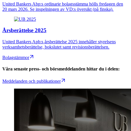
United Bankers Abp:s ordinarie bolagsstämma hölls fredagen den
20 mars 2026. Se inspelningen av VD:s översikt (på finska).
Årsberättelse 2025
United Bankers Apb:s årsberättelse 2025 innehåller styrelsens
verksamhetsberättelse, bokslutet samt revisionsberättelsen.
Bolagstämmor
Våra senaste press- och börsmeddelanden hittar du i delen:
Meddelanden och publikationer