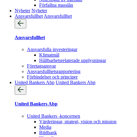
Förfallna masslån
Nyheter
Nyheter
Ansvarsfullhet
Ansvarsfullhet
Ansvarsfullhet
Ansvarsfulla investeringar
Klimatmål
Hållbarhetsrelaterade upplysningar
Företagsansvar
Ansvarsfullhets­rapportering
Förbindelser och principer
United Bankers Abp
United Bankers Abp
United Bankers Abp
United Bankers -koncernen
Värderingar, strategi, vision och mission
Media
Bildbank