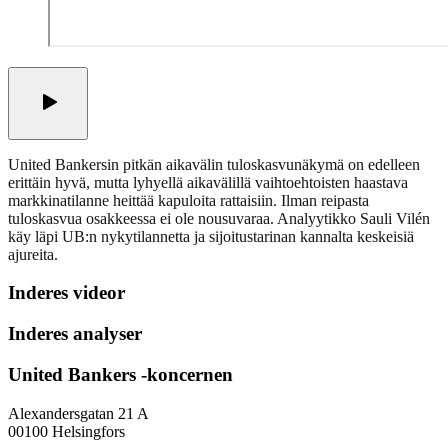
United Bankersin pitkän aikavälin tuloskasvunäkymä on edelleen
erittäin hyvä, mutta lyhyellä aikavälillä vaihtoehtoisten haastava
markkinatilanne heittää kapuloita rattaisiin. Ilman reipasta
tuloskasvua osakkeessa ei ole nousuvaraa. Analyytikko Sauli Vilén
käy läpi UB:n nykytilannetta ja sijoitustarinan kannalta keskeisiä
ajureita.
Inderes videor
Inderes analyser
United Bankers -koncernen
Alexandersgatan 21 A
00100 Helsingfors