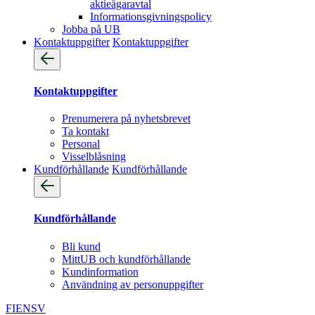
aktieägaravtal
Informationsgivningspolicy
Jobba på UB
Kontaktuppgifter
Kontaktuppgifter
Kontaktuppgifter
Prenumerera på nyhetsbrevet
Ta kontakt
Personal
Visselblåsning
Kundförhållande
Kundförhållande
Kundförhållande
Bli kund
MittUB och kundförhållande
Kundinformation
Användning av personuppgifter
FI
EN
SV