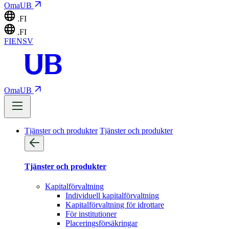
OmaUB
.FI
.FI
FI
EN
SV
OmaUB
Tjänster och produkter
Tjänster och produkter
Tjänster och produkter
Kapitalförvaltning
Individuell kapitalförvaltning
Kapitalförvaltning för idrottare
För institutioner
Placeringsförsäkringar