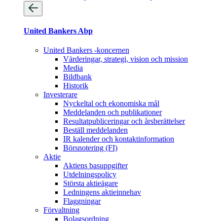
United Bankers Abp
United Bankers -koncernen
Värderingar, strategi, vision och mission
Media
Bildbank
Historik
Investerare
Nyckeltal och ekonomiska mål
Meddelanden och publikationer
Resultatpubliceringar och årsberättelser
Beställ meddelanden
IR kalender och kontaktinformation
Börsnotering (FI)
Aktie
Aktiens basuppgifter
Utdelningspolicy
Största aktieägare
Ledningens aktieinnehav
Flaggningar
Förvaltning
Bolagsordning