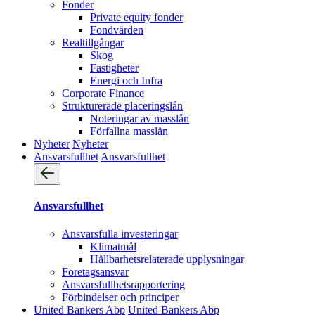
Fonder
Private equity fonder
Fondvärden
Realtillgångar
Skog
Fastigheter
Energi och Infra
Corporate Finance
Strukturerade placeringslån
Noteringar av masslån
Förfallna masslån
Nyheter
Nyheter
Ansvarsfullhet
Ansvarsfullhet
Ansvarsfullhet
Ansvarsfulla investeringar
Klimatmål
Hållbarhetsrelaterade upplysningar
Företagsansvar
Ansvarsfullhets­rapportering
Förbindelser och principer
United Bankers Abp
United Bankers Abp