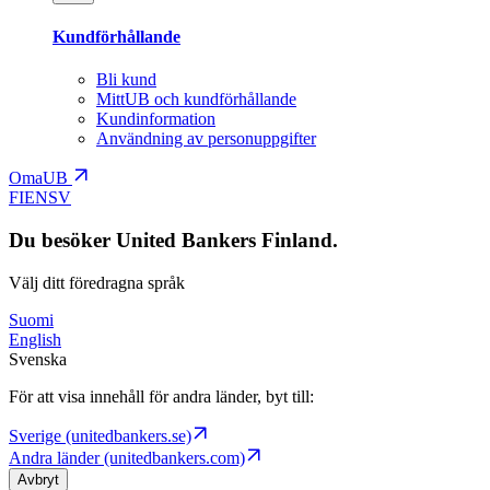
Kundförhållande
Bli kund
MittUB och kundförhållande
Kundinformation
Användning av personuppgifter
OmaUB
FI
EN
SV
Du besöker United Bankers Finland.
Välj ditt föredragna språk
Suomi
English
Svenska
För att visa innehåll för andra länder, byt till:
Sverige (unitedbankers.se)
Andra länder (unitedbankers.com)
Avbryt