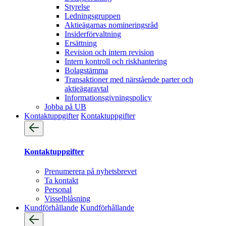
Styrelse
Ledningsgruppen
Aktieägarnas nomineringsråd
Insiderförvaltning
Ersättning
Revision och intern revision
Intern kontroll och riskhantering
Bolagstämma
Transaktioner med närstående parter och
aktieägaravtal
Informationsgivningspolicy
Jobba på UB
Kontaktuppgifter
Kontaktuppgifter
Kontaktuppgifter
Prenumerera på nyhetsbrevet
Ta kontakt
Personal
Visselblåsning
Kundförhållande
Kundförhållande