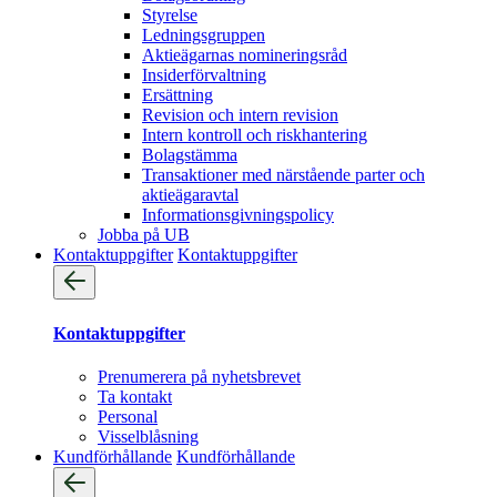
Styrelse
Ledningsgruppen
Aktieägarnas nomineringsråd
Insiderförvaltning
Ersättning
Revision och intern revision
Intern kontroll och riskhantering
Bolagstämma
Transaktioner med närstående parter och
aktieägaravtal
Informationsgivningspolicy
Jobba på UB
Kontaktuppgifter
Kontaktuppgifter
Kontaktuppgifter
Prenumerera på nyhetsbrevet
Ta kontakt
Personal
Visselblåsning
Kundförhållande
Kundförhållande