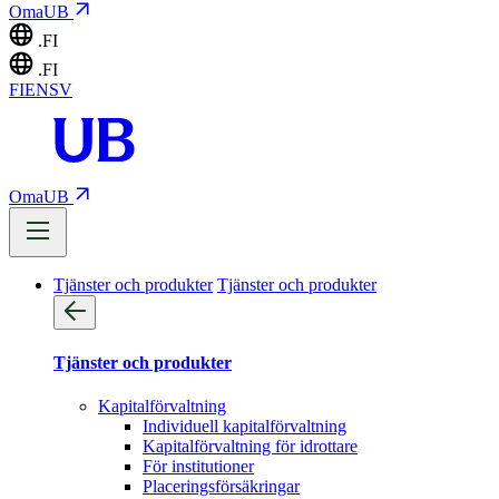
OmaUB
.FI
.FI
FI
EN
SV
OmaUB
Tjänster och produkter
Tjänster och produkter
Tjänster och produkter
Kapitalförvaltning
Individuell kapitalförvaltning
Kapitalförvaltning för idrottare
För institutioner
Placeringsförsäkringar