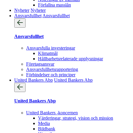
Förfallna masslån
Nyheter
Nyheter
Ansvarsfullhet
Ansvarsfullhet
Ansvarsfullhet
Ansvarsfulla investeringar
Klimatmål
Hållbarhetsrelaterade upplysningar
Företagsansvar
Ansvarsfullhets­rapportering
Förbindelser och principer
United Bankers Abp
United Bankers Abp
United Bankers Abp
United Bankers -koncernen
Värderingar, strategi, vision och mission
Media
Bildbank