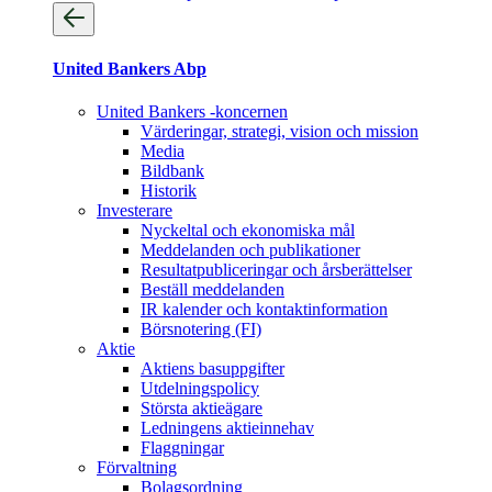
United Bankers Abp
United Bankers -koncernen
Värderingar, strategi, vision och mission
Media
Bildbank
Historik
Investerare
Nyckeltal och ekonomiska mål
Meddelanden och publikationer
Resultatpubliceringar och årsberättelser
Beställ meddelanden
IR kalender och kontaktinformation
Börsnotering (FI)
Aktie
Aktiens basuppgifter
Utdelningspolicy
Största aktieägare
Ledningens aktieinnehav
Flaggningar
Förvaltning
Bolagsordning