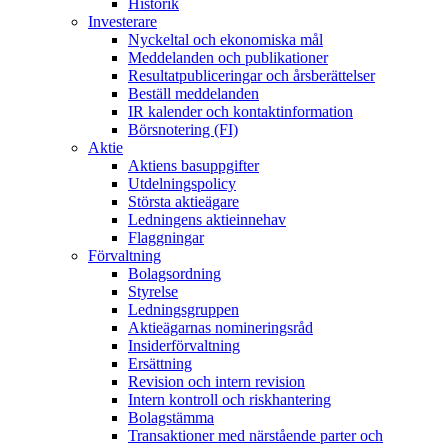
Historik
Investerare
Nyckeltal och ekonomiska mål
Meddelanden och publikationer
Resultatpubliceringar och årsberättelser
Beställ meddelanden
IR kalender och kontaktinformation
Börsnotering (FI)
Aktie
Aktiens basuppgifter
Utdelningspolicy
Största aktieägare
Ledningens aktieinnehav
Flaggningar
Förvaltning
Bolagsordning
Styrelse
Ledningsgruppen
Aktieägarnas nomineringsråd
Insiderförvaltning
Ersättning
Revision och intern revision
Intern kontroll och riskhantering
Bolagstämma
Transaktioner med närstående parter och