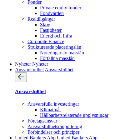
Fonder
Private equity fonder
Fondvärden
Realtillgångar
Skog
Fastigheter
Energi och Infra
Corporate Finance
Strukturerade placeringslån
Noteringar av masslån
Förfallna masslån
Nyheter
Nyheter
Ansvarsfullhet
Ansvarsfullhet
Ansvarsfullhet
Ansvarsfulla investeringar
Klimatmål
Hållbarhetsrelaterade upplysningar
Företagsansvar
Ansvarsfullhets­rapportering
Förbindelser och principer
United Bankers Abp
United Bankers Abp