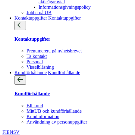
aktieägaravtal
Informationsgivningspolicy
Jobba på UB
Kontaktuppgifter
Kontaktuppgifter
Kontaktuppgifter
Prenumerera på nyhetsbrevet
Ta kontakt
Personal
Visselblåsning
Kundförhållande
Kundförhållande
Kundförhållande
Bli kund
MittUB och kundförhållande
Kundinformation
Användning av personuppgifter
FI
EN
SV