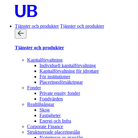
Tjänster och produkter
Tjänster och produkter
Tjänster och produkter
Kapitalförvaltning
Individuell kapitalförvaltning
Kapitalförvaltning för idrottare
För institutioner
Placeringsförsäkringar
Fonder
Private equity fonder
Fondvärden
Realtillgångar
Skog
Fastigheter
Energi och Infra
Corporate Finance
Strukturerade placeringslån
Noteringar av masslån