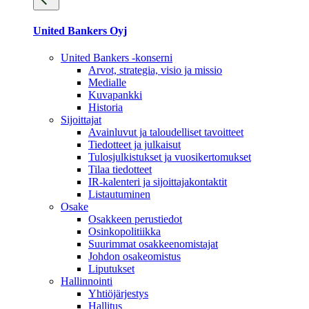
United Bankers Oyj
United Bankers -konserni
Arvot, strategia, visio ja missio
Medialle
Kuvapankki
Historia
Sijoittajat
Avainluvut ja taloudelliset tavoitteet
Tiedotteet ja julkaisut
Tulosjulkistukset ja vuosikertomukset
Tilaa tiedotteet
IR-kalenteri ja sijoittajakontaktit
Listautuminen
Osake
Osakkeen perustiedot
Osinkopolitiikka
Suurimmat osakkeenomistajat
Johdon osakeomistus
Liputukset
Hallinnointi
Yhtiöjärjestys
Hallitus