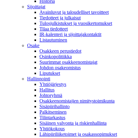
Historia
Sijoittajat
Avainluvut ja taloudelliset tavoitteet
Tiedotteet ja julkaisut
Tulosjulkistukset ja vuosikertomukset
Tilaa tiedotteet
IR-kalenteri ja sijoittajakontaktit
Listautuminen
Osake
Osakkeen perustiedot
Osinkopolitiikka
Suurimmat osakkeenomistajat
Johdon osakeomistus
Liputukset
Hallinnointi
Yhtiöjärjestys
Hallitus
Johtoryhmä
Osakkeenomistajien nimitystoimikunta
Sisäpiirihallinto
Palkitseminen
Tilintarkastus
Sisäinen valvonta ja riskienhallinta
Yhtiökokous
Lähipiiriliiketoimet ja osakassopimukset