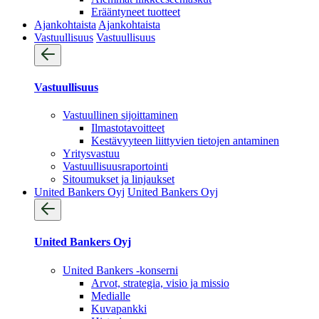
Erääntyneet tuotteet
Ajankohtaista
Ajankohtaista
Vastuullisuus
Vastuullisuus
Vastuullisuus
Vastuullinen sijoittaminen
Ilmastotavoitteet
Kestävyyteen liittyvien tietojen antaminen
Yritysvastuu
Vastuullisuus­raportointi
Sitoumukset ja linjaukset
United Bankers Oyj
United Bankers Oyj
United Bankers Oyj
United Bankers -konserni
Arvot, strategia, visio ja missio
Medialle
Kuvapankki