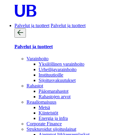
Palvelut ja tuotteet
Palvelut ja tuotteet
Palvelut ja tuotteet
Varainhoito
Yksilöllinen varainhoito
Urheilijavarainhoito
Instituutioille
Sijoitusvakuutukset
Rahastot
Pääomarahastot
Rahastojen arvot
Reaaliomaisuus
Metsä
Kiinteistöt
Energia ja infra
Corporate Finance
Strukturoidut sijoituslainat
Aiemmat liikkeeseenlaskut