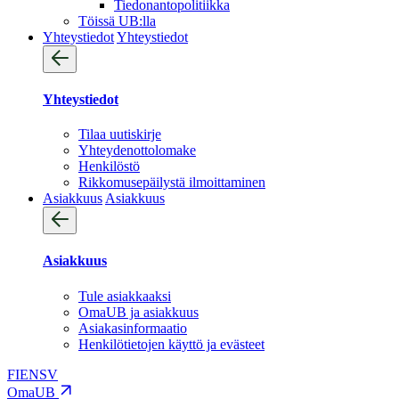
Tiedonantopolitiikka
Töissä UB:lla
Yhteystiedot
Yhteystiedot
Yhteystiedot
Tilaa uutiskirje
Yhteydenotto­lomake
Henkilöstö
Rikkomusepäilystä ilmoittaminen
Asiakkuus
Asiakkuus
Asiakkuus
Tule asiakkaaksi
OmaUB ja asiakkuus
Asiakasinformaatio
Henkilötietojen käyttö ja evästeet
FI
EN
SV
OmaUB