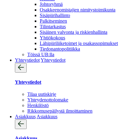
Johtoryhmä
Osakkeenomistajien nimitystoimikunta
Sisäpiirihallinto
Palkitseminen
Tilintarkastus
Sisäinen valvonta ja riskienhallinta
Yhtiökokous
Lähipiiriliiketoimet ja osakassopimukset
Tiedonantopolitiikka
Töissä UB:lla
Yhteystiedot
Yhteystiedot
Yhteystiedot
Tilaa uutiskirje
Yhteydenotto­lomake
Henkilöstö
Rikkomusepäilystä ilmoittaminen
Asiakkuus
Asiakkuus
Asiakkuus