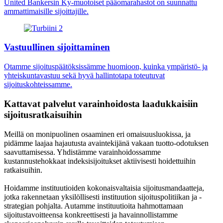
United Bankersin Ky-muotoiset pääomarahastot on suunnattu
ammattimaisille sijoittajille.
Vastuullinen sijoittaminen
Otamme sijoituspäätöksissämme huomioon, kuinka ympäristö- ja
yhteiskuntavastuu sekä hyvä hallintotapa toteutuvat
sijoituskohteissamme.
Kattavat palvelut varainhoidosta laadukkaisiin
sijoitusratkaisuihin
Meillä on monipuolinen osaaminen eri omaisuusluokissa, ja
pidämme laajaa hajautusta avaintekijänä vakaan tuotto-odotuksen
saavuttamisessa. Yhdistämme varainhoidossamme
kustannustehokkaat indeksisijoitukset aktiivisesti hoidettuihin
ratkaisuihin.
Hoidamme instituutioiden kokonaisvaltaisia sijoitusmandaatteja,
jotka rakennetaan yksilöllisesti instituution sijoituspolitiikan ja -
strategian pohjalta. Autamme instituutioita hahmottamaan
sijoitustavoitteensa konkreettisesti ja havainnollistamme