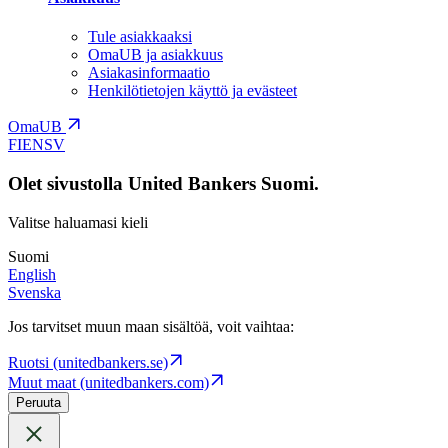
Tule asiakkaaksi
OmaUB ja asiakkuus
Asiakasinformaatio
Henkilötietojen käyttö ja evästeet
OmaUB
FI
EN
SV
Olet sivustolla United Bankers Suomi.
Valitse haluamasi kieli
Suomi
English
Svenska
Jos tarvitset muun maan sisältöä, voit vaihtaa:
Ruotsi (unitedbankers.se)
Muut maat (unitedbankers.com)
Peruuta