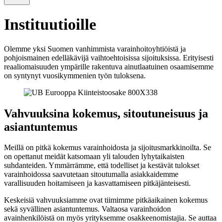
Instituutioille
Olemme yksi Suomen vanhimmista varainhoitoyhtiöistä ja
pohjoismainen edelläkävijä vaihtoehtoisissa sijoituksissa. Erityisesti
reaaliomaisuuden ympärille rakentuva ainutlaatuinen osaamisemme
on syntynyt vuosikymmenien työn tuloksena.
Vahvuuksina kokemus, sitoutuneisuus ja
asiantuntemus
Meillä on pitkä kokemus varainhoidosta ja sijoitusmarkkinoilta. Se
on opettanut meidät katsomaan yli talouden lyhytaikaisten
suhdanteiden. Ymmärrämme, että todelliset ja kestävät tulokset
varainhoidossa saavutetaan sitoutumalla asiakkaidemme
varallisuuden hoitamiseen ja kasvattamiseen pitkäjänteisesti.
Keskeisiä vahvuuksiamme ovat tiimimme pitkäaikainen kokemus
sekä syvällinen asiantuntemus. Valtaosa varainhoidon
avainhenkilöistä on myös yrityksemme osakkeenomistajia. Se auttaa