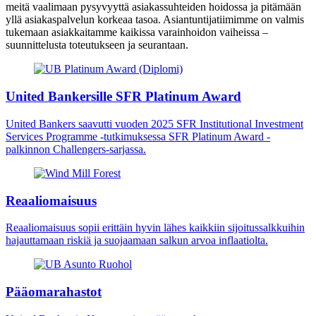
meitä vaalimaan pysyvyyttä asiakassuhteiden hoidossa ja pitämään
yllä asiakaspalvelun korkeaa tasoa. Asiantuntijatiimimme on valmis
tukemaan asiakkaitamme kaikissa varainhoidon vaiheissa –
suunnittelusta toteutukseen ja seurantaan.
United Bankersille SFR Platinum Award
United Bankers saavutti vuoden 2025 SFR Institutional Investment
Services Programme -tutkimuksessa SFR Platinum Award -
palkinnon Challengers-sarjassa.
Reaaliomaisuus
Reaaliomaisuus sopii erittäin hyvin lähes kaikkiin sijoitussalkkuihin
hajauttamaan riskiä ja suojaamaan salkun arvoa inflaatiolta.
Pääomarahastot