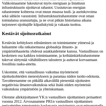
Valikoimaamme lukeutuvat myös energiaan ja listattuun
infrastruktuurin sijoittavat rahastot. Uusiutuvan energian
rahastomme kohteena ovat muun muassa tuuli- ja aurinkovoima
sekä sähkön varastointi. Infrastruktuurirahastomme ovat oman
toimialansa uranuurtajia, ja ne ovat pitkän historiansa aikana
tarjonneet sijoittajille kilpailukyistä ja vakaata tuottoa.
Kestävät sijoitusratkaisut
Kestävän kehityksen edistäminen on toimintamme ytimessä ja
haluamme olla ratkaisemassa globaaleja ilmasto- ja
ympäristöhaasteita yhdessä asiakkaidemme kanssa. Vastuullisuus on
keskeinen osa kaikkea toimintaamme, ja keihäänkärkirahastomme
tukevat siirtymää vähähiiliseen talouteen ja auttavat korvaamaan
fossiilisia raaka-aineita.
Uskomme, että vastuullisuus vaikuttaa myönteisesti
sijoituskohteiden menestykseen ja parantaa niiden tuotto-odotusta.
Tavoitteenamme on pitkällä aikavälillä pienentää sijoitusten
negatiivisia ilmastovaikutuksia sekä lisätä niiden myönteisiä
vaikutuksia ympäristöön ja yhteiskuntaan.
Olemme allekirjoittaneet YK:n vastuullisen sijoittamisen periaatteet
vuonna 2012. Arvosanamme PRI:n vastuullisen sijoittamisen
periaatteiden toteutumista koskevasta arvioinnista ovat erinomaisella