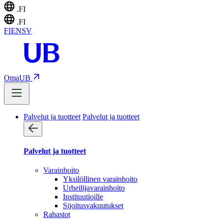
.FI
.FI
FI
EN
SV
OmaUB
Palvelut ja tuotteet
Palvelut ja tuotteet
Palvelut ja tuotteet
Varainhoito
Yksilöllinen varainhoito
Urheilijavarainhoito
Instituutioille
Sijoitusvakuutukset
Rahastot