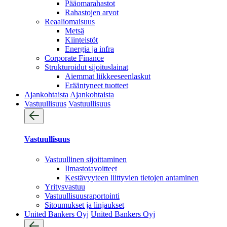
Pääomarahastot
Rahastojen arvot
Reaaliomaisuus
Metsä
Kiinteistöt
Energia ja infra
Corporate Finance
Strukturoidut sijoituslainat
Aiemmat liikkeeseenlaskut
Erääntyneet tuotteet
Ajankohtaista
Ajankohtaista
Vastuullisuus
Vastuullisuus
Vastuullisuus
Vastuullinen sijoittaminen
Ilmastotavoitteet
Kestävyyteen liittyvien tietojen antaminen
Yritysvastuu
Vastuullisuus­raportointi
Sitoumukset ja linjaukset
United Bankers Oyj
United Bankers Oyj